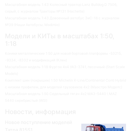
Масштабная модель 1:43 Колесный трактор Lanz Bulldog D 7506,
серый, с журналом Тракторы №131 (Hachette)
Масштабная модель 1:43 Довоенный автобус ЗиС-16 с журналом
№39 (Наши Автобусы. Modimio)
Модели и КИТы в масштабах 1:50,
1:18
Коники металлические 1:50 для новой бортовой платформы -53215,
-9334, -8332 и модификаций (Клен)
Масштабная модель 1:18 Фургон 4х4 УАЗ-3741, песочный (Start Scale
Models)
Комплект шин (покрышек) 1:50 Michelin X-Line/Continental Conti Hybrid
с низким профилем, для моделей грузовиков 4х2 (Маэстро Моделс)
Масштабная модель 1:50 Седельный тягач 4х2 МАЗ-5440 \ MAZ
5440 серебристый (WSI)
Новости, информация
Новое поступление моделей
Татра 815S1