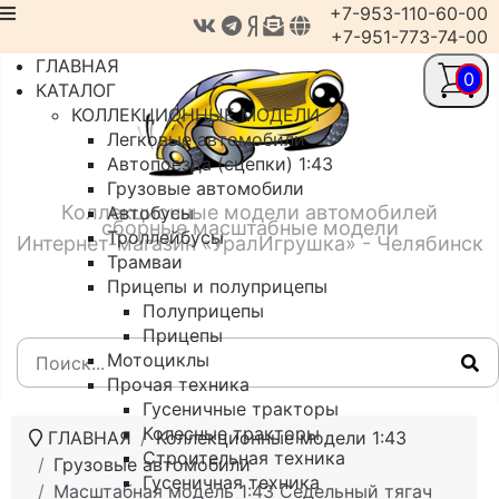
+7-953-110-60-00
+7-951-773-74-00
ГЛАВНАЯ
0
КАТАЛОГ
КОЛЛЕКЦИОННЫЕ МОДЕЛИ
Легковые автомобили
Автопоезда (сцепки) 1:43
Грузовые автомобили
Коллекционные модели автомобилей
Автобусы
сборные масштабные модели
Троллейбусы
Интернет-магазин «УралИгрушка» - Челябинск
Трамваи
Прицепы и полуприцепы
Полуприцепы
Прицепы
Мотоциклы
Прочая техника
Гусеничные тракторы
Колесные тракторы
ГЛАВНАЯ
Коллекционные модели 1:43
Строительная техника
Грузовые автомобили
Гусеничная техника
Масштабная модель 1:43 Седельный тягач