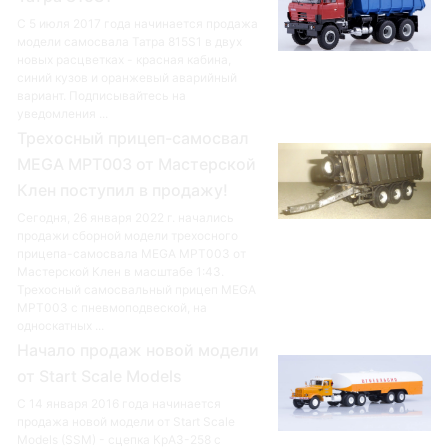
С 5 июля 2017 года начинается продажа
модели самосвала Татра 815S1 в двух
новых расцветках - красная кабина,
синий кузов и оранжевый аварийный
вариант. Подписывайтесь на
уведомления ...
Трехосный прицеп-самосвал
MEGA MPT003 от Мастерской
Клен поступил в продажу!
Сегодня, 26 января 2022 г. начались
продажи сборной модели трехосного
прицепа-самосвала MEGA MPT003 от
Мастерской Клен в масштабе 1:43.
Трехосный самосвальный прицеп MEGA
MPT003 с пневмоподвеской, на
односкатных ...
Начало продаж новой модели
от Start Scale Models
С 14 января 2016 года начинается
продажа новой модели от Start Scale
Models (SSM) - сцепка КрАЗ-258 с