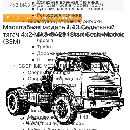
Колесная военная техника
4х2 МАЗ-5429 (Start Scale Models (SSM)
Гусеничная военная техника
Рельсовая техника
Вернуться в: Грузовые автомобили
Аксессуары, строения, фигурки
Масштабная модель 1:43 Седельный
Железобетонные изделия
тягач 4х2 МАЗ-5429 (Start Scale Models
Деревянные сооружения, материалы,
бревна
(SSM)
Трубы
Дорожные знаки, ограждения
Прочие аксессуары
СБОРНЫЕ МЕТАЛЛИЧЕСКИЕ МОДЕЛИ 1:43
Сборные прицепы
Сборные полуприцепы
Сборные автопоезда
Сборные модели автобусов
ДЕТАЛИ И ЗАПЧАСТИ В МАСШТАБЕ 1:43
Детали, узлы, агрегаты
Шины, диски, колеса
Металлические рамы 1:43
Баки, ящики, рессиверы
Кабины, бамперы, обтекатели