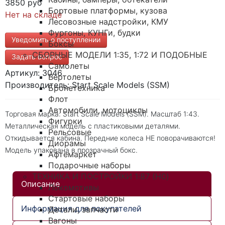
3850 руб
Бортовые платформы, кузова
Нет на складе
Лесовозные надстройки, КМУ
Фургоны, КУНГи, будки
Уведомить о поступлении
Боксы
СБОРНЫЕ МОДЕЛИ 1:35, 1:72 И ПОДОБНЫЕ
Задать вопрос
Самолеты
Артикул: 3046
Вертолеты
Производитель: Start Scale Models (SSM)
Бронетехника
Флот
Автомобили, мотоциклы
Торговая марка: Start Scale Models (SSM). Масштаб 1:43.
Фигурки
Металлическая модель с пластиковыми деталями.
Рельсовые
Откидывается кабина. Передние колеса НЕ поворачиваются!
Диорамы
Модель упакована в прозрачный бокс.
Афтемаркет
Подарочные наборы
ТЕХНИКА И ПОСТРОЙКИ 1:87 (H0)
Описание
Локомотивы
Стартовые наборы
Информация для покупателей
Детали, запчасти
Вагоны