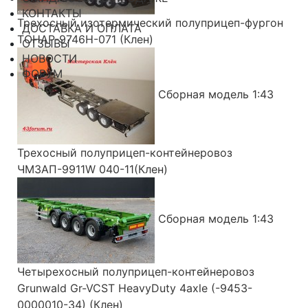
КОНТАКТЫ
Трехосный изотермический полуприцеп-фургон
ДОСТАВКА И ОПЛАТА
ТОНАР-9746Н-071 (Клен)
ОТЗЫВЫ
НОВОСТИ
ФОРУМ
Сборная модель 1:43
Трехосный полуприцеп-контейнеровоз
ЧМЗАП-9911W 040-11(Клен)
Сборная модель 1:43
Четырехосный полуприцеп-контейнеровоз
Grunwald Gr-VCST HeavyDuty 4axle (-9453-
0000010-34) (Клен)