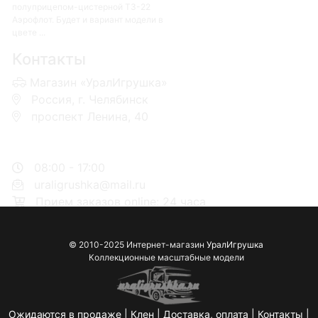
полуприцепом-цистерной ТЗ-22
Аэрофлот. Будет и вариант модели в
цвете ...
Контакты
Магазин «УралИгрушка»
Россия, г. Челябинск
проспект Ленина, 40
+7 953-110-60-00
+7-951-773-74-00
08:00 - 17:00
uraligrushka@mail.ru
Прием заказов online: 24 часа
© 2010-2025 Интернет-магазин
УралИгрушка
Коллекционные масштабные модели
Ожидаются в продаже
|
Клен
|
Доставка, оплата
|
Контакты
|