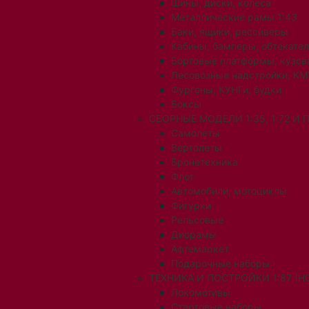
Шины, диски, колеса
Металлические рамы 1:43
Баки, ящики, рессиверы
Кабины, бамперы, обтекате
Бортовые платформы, кузов
Лесовозные надстройки, КМ
Фургоны, КУНГи, будки
Боксы
СБОРНЫЕ МОДЕЛИ 1:35, 1:72 И
Самолеты
Вертолеты
Бронетехника
Флот
Автомобили, мотоциклы
Фигурки
Рельсовые
Диорамы
Афтемаркет
Подарочные наборы
ТЕХНИКА И ПОСТРОЙКИ 1:87 (H0
Локомотивы
Стартовые наборы