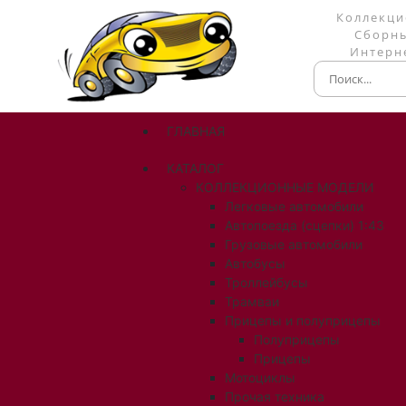
Коллекци
Сборны
Интерне
ГЛАВНАЯ
КАТАЛОГ
КОЛЛЕКЦИОННЫЕ МОДЕЛИ
Легковые автомобили
Автопоезда (сцепки) 1:43
Грузовые автомобили
Автобусы
Троллейбусы
Трамваи
Прицепы и полуприцепы
Полуприцепы
Прицепы
Мотоциклы
Прочая техника