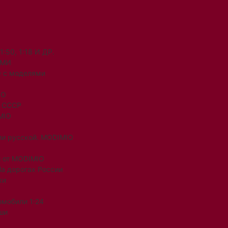
50, 1:18 И ДР.
ЯМИ
 с моделями
IO
и СССР
MIO
ли русской. MODIMIO
 от MODIMIO
На дорогах России
ки
омобили 1:24
ши