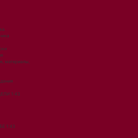
ка
ника
рки
ия
я, материалы,
ждения
ЕЛИ 1:43
Е 1:43