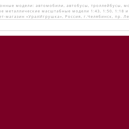
онные модели: автомобили, автобусы, троллейбусы, м
е металлические масштабные модели 1:43, 1:50, 1:18 и
т-магазин «УралИгрушка», Россия, г.Челябинск, пр. Л