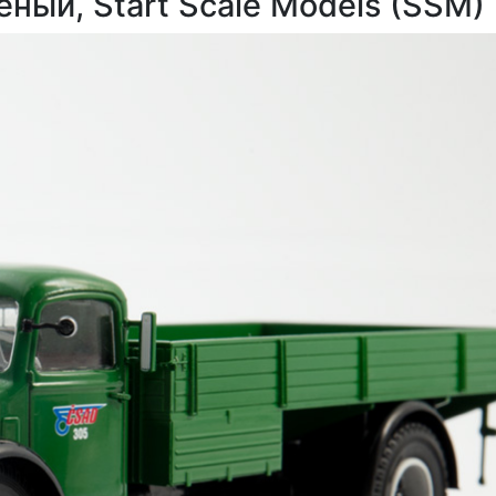
еный, Start Scale Models (SSM)