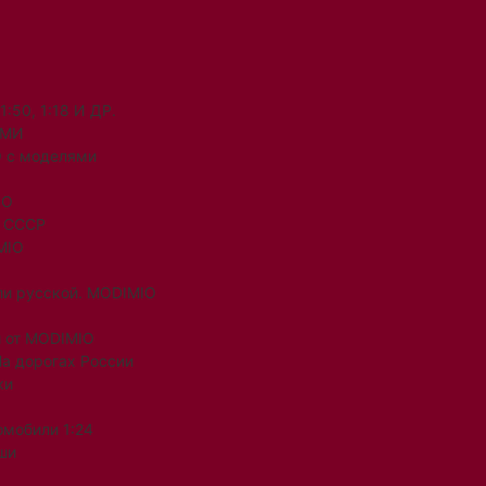
50, 1:18 И ДР.
ЯМИ
 с моделями
IO
и СССР
MIO
ли русской. MODIMIO
 от MODIMIO
На дорогах России
ки
омобили 1:24
ши