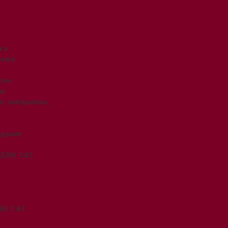
ка
ника
рки
ия
я, материалы,
ждения
ЕЛИ 1:43
Е 1:43