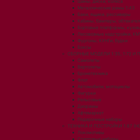
Шины, диски, колеса
Металлические рамы 1:43
Баки, ящики, рессиверы
Кабины, бамперы, обтекате
Бортовые платформы, кузов
Лесовозные надстройки, КМ
Фургоны, КУНГи, будки
Боксы
СБОРНЫЕ МОДЕЛИ 1:35, 1:72 И
Самолеты
Вертолеты
Бронетехника
Флот
Автомобили, мотоциклы
Фигурки
Рельсовые
Диорамы
Афтемаркет
Подарочные наборы
ТЕХНИКА И ПОСТРОЙКИ 1:87 (H0
Локомотивы
Стартовые наборы