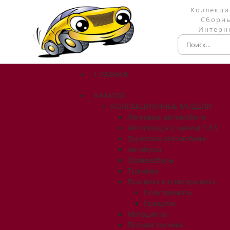
Коллекци
Сборны
Интерне
ГЛАВНАЯ
КАТАЛОГ
КОЛЛЕКЦИОННЫЕ МОДЕЛИ
Легковые автомобили
Автопоезда (сцепки) 1:43
Грузовые автомобили
Автобусы
Троллейбусы
Трамваи
Прицепы и полуприцепы
Полуприцепы
Прицепы
Мотоциклы
Прочая техника