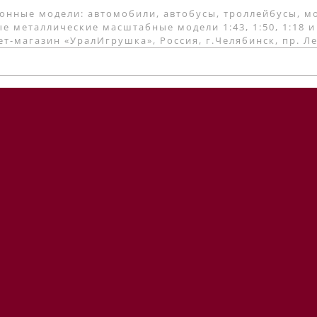
онные модели: автомобили, автобусы, троллейбусы, м
е металлические масштабные модели 1:43, 1:50, 1:18 и
т-магазин «УралИгрушка», Россия, г.Челябинск, пр. Л