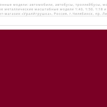
онные модели: автомобили, автобусы, троллейбусы, м
е металлические масштабные модели 1:43, 1:50, 1:18 и
т-магазин «УралИгрушка», Россия, г.Челябинск, пр. Л