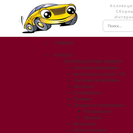
Коллекци
Сборны
Интерне
ГЛАВНАЯ
КАТАЛОГ
КОЛЛЕКЦИОННЫЕ МОДЕЛИ
Легковые автомобили
Автопоезда (сцепки) 1:43
Грузовые автомобили
Автобусы
Троллейбусы
Трамваи
Прицепы и полуприцепы
Полуприцепы
Прицепы
Мотоциклы
Прочая техника