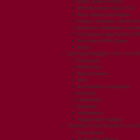
Шины, диски, колеса
Металлические рамы 1:43
Баки, ящики, рессиверы
Кабины, бамперы, обтекате
Бортовые платформы, кузов
Лесовозные надстройки, КМ
Фургоны, КУНГи, будки
Боксы
СБОРНЫЕ МОДЕЛИ 1:35, 1:72 И
Самолеты
Вертолеты
Бронетехника
Флот
Автомобили, мотоциклы
Фигурки
Рельсовые
Диорамы
Афтемаркет
Подарочные наборы
ТЕХНИКА И ПОСТРОЙКИ 1:87 (H0
Локомотивы
Стартовые наборы