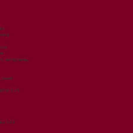
ка
ника
рки
ия
я, материалы,
ждения
ЕЛИ 1:43
Е 1:43