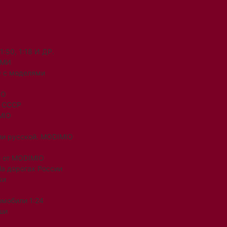
50, 1:18 И ДР.
ЯМИ
 с моделями
IO
и СССР
MIO
ли русской. MODIMIO
 от MODIMIO
На дорогах России
ки
омобили 1:24
ши