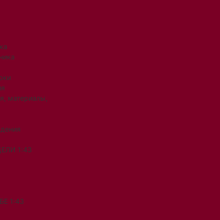
ка
ника
рки
ия
я, материалы,
ждения
ЕЛИ 1:43
Е 1:43