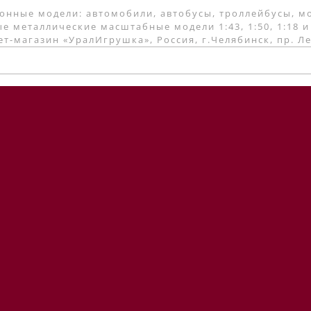
онные модели: автомобили, автобусы, троллейбусы, м
е металлические масштабные модели 1:43, 1:50, 1:18 и
т-магазин «УралИгрушка», Россия, г.Челябинск, пр. Л