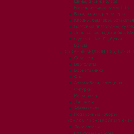
Шины, диски, колеса
Металлические рамы 1:43
Баки, ящики, рессиверы
Кабины, бамперы, обтекате
Бортовые платформы, кузов
Лесовозные надстройки, КМ
Фургоны, КУНГи, будки
Боксы
СБОРНЫЕ МОДЕЛИ 1:35, 1:72 И
Самолеты
Вертолеты
Бронетехника
Флот
Автомобили, мотоциклы
Фигурки
Рельсовые
Диорамы
Афтемаркет
Подарочные наборы
ТЕХНИКА И ПОСТРОЙКИ 1:87 (H0
Локомотивы
Стартовые наборы