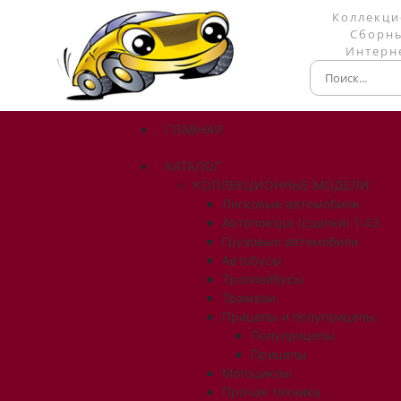
Коллекци
Сборны
Интерне
ГЛАВНАЯ
КАТАЛОГ
КОЛЛЕКЦИОННЫЕ МОДЕЛИ
Легковые автомобили
Автопоезда (сцепки) 1:43
Грузовые автомобили
Автобусы
Троллейбусы
Трамваи
Прицепы и полуприцепы
Полуприцепы
Прицепы
Мотоциклы
Прочая техника