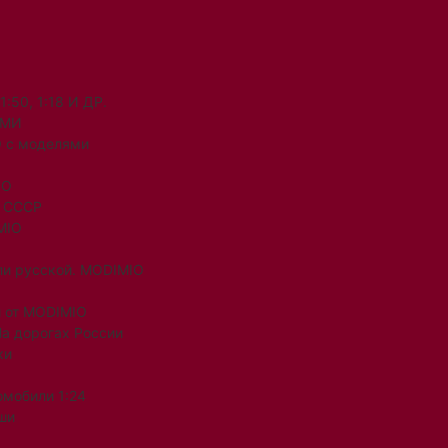
50, 1:18 И ДР.
ЯМИ
 с моделями
IO
и СССР
MIO
ли русской. MODIMIO
 от MODIMIO
На дорогах России
ки
омобили 1:24
ши