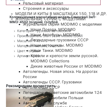
Рельсовый материал
Строения и аксессуары
МОДЕЛИ И КИТЫ В МАСШТАБАХ 1:50, 1:18 И ДР.
Коллекционная масштабная модель Самосвал ЗиЛ-
ЖУРНАЛЬНЫЕ СЕРИИ С МОДЕЛЯМИ
ММЗ-4502 поздний, голубой.
Журнальные серии MODIMIO с моделями
Наши Поезда. MODIMIO
Категория: грузовые автомобили
Наши Автобусы. MODIMIO
Производитель Start Scale Models (SSM)
Легендарные грузовики СССР
Масштаб: 1:43
Наши мотоциклы. MODIMIO
Материал: металл, пластик
Наши Танки. MODIMIO
Цвет: голубой
Кремли и крепости земли русской.
Артикул А003
MODIMIO Collections
Дикие животные России от MODIMIO
Автолегенды. Новая эпоха. На дорогах
России
Автолегенды СССР. Грузовики
Рекомендуем посмотреть
Автолегенды СССР
Легендарные советские автомобили 1:24
Культовые автомобили Польши
Автомобиль на службе