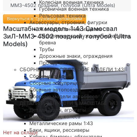
Колесная военная техника
ММЗ-4502 поздний, голубой (Ultra Models)
Гусеничная военная техника
Рельсовая техника
Вернуться в: Грузовые автомобили
Аксессуары, строения, фигурки
Масштабная модель 1:43 Самосвал
Железобетонные изделия
ЗиЛ-ММЗ-4502 поздний, голубой (Ultra
Деревянные сооружения, материалы,
бревна
Models)
Трубы
Дорожные знаки, ограждения
Прочие аксессуары
СБОРНЫЕ МЕТАЛЛИЧЕСКИЕ МОДЕЛИ 1:43
Сборные прицепы
Сборные полуприцепы
Сборные автопоезда
Сборные модели автобусов
ДЕТАЛИ И ЗАПЧАСТИ В МАСШТАБЕ 1:43
Детали, узлы, агрегаты
Шины, диски, колеса
Металлические рамы 1:43
Баки, ящики, рессиверы
Нет на складе
Кабины, бамперы, обтекатели