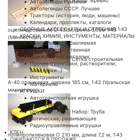
Набор: Бревно
Автолегенды Румынии
Автолегенды СССР. Лучшее
Тракторы (история, люди, машины)
Календари, проспекты, каталоги
СБОРНЫЕ АКСЕССУАРЫ И СТРОЕНИЯ 1:43
оцилиндрованное D 43см, длина 6,05м 1:43
КРАСКИ, ХИМИЯ, ИНСТУМЕНТЫ, МАТЕРИАЛЫ
(Минлесторг)
Краска водоразбавляемая
Краска художественная
Краска Супер металлик
Сетка строительная
Прочее (грунтовки, растворители,
шпаклевки...)
Инструменты
А-40 оранжевая, ширина 185 см, 1:43 (Уральская
Материалы
миниатюра)
ИГРУШКИ
Автотранспортная игрушка
Конструкторы
Оружие
Набор: Труба
Логические, развивающие
Радиоуправляемые игрушки
КЛЕН
полипропиленовая D 210 мм, длина 7,2 м, 1:43
ОЖИДАЮТСЯ В ПРОДАЖЕ