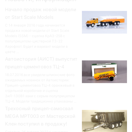
Начало продаж новой модели
от Start Scale Models
С 14 января 2016 года начинается
продажа новой модели от Start Scale
Models (SSM) - сцепка КрАЗ-258 с
полуприцепом-цистерной ТЗ-22
Аэрофлот. Будет и вариант модели в
цвете ...
Автоистория (АИСТ) выпустит
прицеп-цементовоз ТЦ-4
18.07.2016.все увидели шпионские фото
ожидаемых новинок от Автоистории:
Прицеп-цементовоз ТЦ-4 оранжевый в
отдельной коробочке и сцепка
ЗиЛ-130В1 хаки с серым полуприцепом
ТЦ-4. Модели традиционно упакованы ...
Трехосный прицеп-самосвал
MEGA MPT003 от Мастерской
Клен поступил в продажу!
Сегодня, 26 января 2022 г. начались