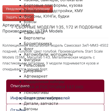
Бортовые платформы, кузова
Уведомить о поступлении
Лесовозные надстройки, КМУ
Фургоны, КУНГи, будки
Задать вопрос
Боксы
Артикул: 1444
СБОРНЫЕ МОДЕЛИ 1:35, 1:72 И ПОДОБНЫЕ
Производитель: ULTRA Models
Самолеты
Вертолеты
Бронетехника
Коллекционная масштабная модель Самосвал ЗиЛ-ММЗ-4502
Флот
поздний, голубой. Цвет голубой. Производитель Start Scale
Автомобили, мотоциклы
Models (SSM). Масштаб 1:43. Металлическая модель с
Фигурки
пластиковыми деталями. У модели поднимается кузов и
Рельсовые
откидывается задний борт.
Диорамы
Афтемаркет
Подарочные наборы
Описание
ТЕХНИКА И ПОСТРОЙКИ 1:87 (H0)
Локомотивы
Информация для покупателей
Стартовые наборы
Детали, запчасти
Вагоны
Отзывы