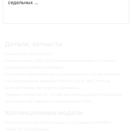
седельных ...
Детали, запчасти
Канистра 20 литров (Клен)
Комплект колес КАМА-310 для масштабной модели 1:43 КамАЗ
(современные) (Маэстро Моделс)
Полукрыло пластиковое, щиток грязезащитный, 2 шт для моделей
1:43 полуприцепов, прицепов ЧМЗАП, ТОНАР, МАЗ, Hartung,
Grunwald, Meusburger и других (Демидовъ)
Покрышка (шина) ОИ-25 1:43 для масштабных моделей грузовиков
Урал, Миасский, прицепов и полуприцепов (SSM)
Коллекционные модели
Коллекционная масштабная модель 1:43 Трамвай КТМ-5М3,
ЧелябГЭТ (Ural Miniature)