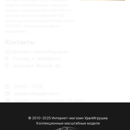
продажи сборной модели трехосного
прицепа-самосвала MEGA MPT003 от
Мастерской Клен в масштабе 1:43.
Трехосный самосвальный прицеп MEGA
MPT003 с пневмоподвеской, на
односкатных ...
Контакты
Магазин «УралИгрушка»
Россия, г. Челябинск
проспект Ленина, 40
+7 953-110-60-00
+7-951-773-74-00
08:00 - 17:00
uraligrushka@mail.ru
Прием заказов online: 24 часа
© 2010-2025 Интернет-магазин
УралИгрушка
Коллекционные масштабные модели