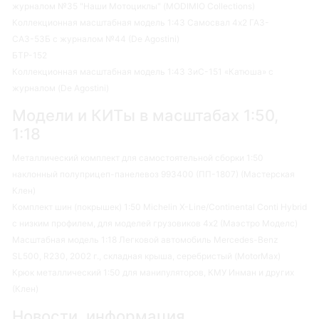
журналом №35 "Наши Мотоциклы" (MODIMIO Collections)
Коллекционная масштабная модель 1:43 Самосвал 4х2 ГАЗ-
САЗ-53Б с журналом №44 (De Agostini)
БТР-152
Коллекционная масштабная модель 1:43 ЗиС-151 «Катюша» с
журналом (De Agostini)
Модели и КИТы в масштабах 1:50,
1:18
Металлический комплект для самостоятельной сборки 1:50
наклонный полуприцеп-панелевоз 993400 (ПП-1807) (Мастерская
Клен)
Комплект шин (покрышек) 1:50 Michelin X-Line/Continental Conti Hybrid
с низким профилем, для моделей грузовиков 4х2 (Маэстро Моделс)
Масштабная модель 1:18 Легковой автомобиль Mercedes-Benz
SL500, R230, 2002 г., складная крыша, серебристый (MotorMax)
Крюк металлический 1:50 для манипуляторов, КМУ Инман и других
(Клен)
Новости, информация