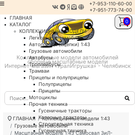
+7-953-110-60-00
+7-951-773-74-00
ГЛАВНАЯ
0
КАТАЛОГ
КОЛЛЕКЦИОННЫЕ МОДЕЛИ
Легковые автомобили
Автопоезда (сцепки) 1:43
Грузовые автомобили
Коллекционные модели автомобилей
Автобусы
сборные масштабные модели
Троллейбусы
Интернет-магазин «УралИгрушка» - Челябинск
Трамваи
Прицепы и полуприцепы
Полуприцепы
Прицепы
Мотоциклы
Прочая техника
Гусеничные тракторы
Колесные тракторы
ГЛАВНАЯ
Коллекционные модели 1:43
Строительная техника
Грузовые автомобили
Гусеничная техника
Масштабная модель 1:43 Самосвал ЗиЛ-